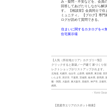
み・疑問・不安などを、会員
回答してあげたりしながら解
す。 【相談室】会員同士で住
ミュニティ。 【ブログ】専門
ログが読めて質問できる。
住まいに関するカタログを≪無
住宅展示場
【人気（所在地エリア）カテゴリ一覧】
クリックすると新築／一戸建て 家づくり
レクトショップがリストアップされます。
北海道
,
札幌市
,
仙台市
,
山形県
,
福島県
,
東京都
,
世
いたま市
,
所沢市
,
千葉県
,
茨城県
,
栃木県
,
群馬県
,
畿・関西
,
大阪府
,
東大阪市
,
高槻市
,
神戸市
,
京都市
縄県
,
-
Yomi-Sear
【恵庭市エリアのスポット検索】