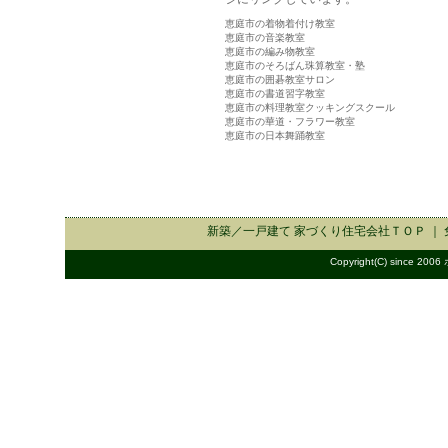
恵庭市の着物着付け教室
恵庭市の音楽教室
恵庭市の編み物教室
恵庭市のそろばん珠算教室・塾
恵庭市の囲碁教室サロン
恵庭市の書道習字教室
恵庭市の料理教室クッキングスクール
恵庭市の華道・フラワー教室
恵庭市の日本舞踊教室
新築／一戸建て 家づくり住宅会社
ＴＯＰ ｜
Copyright(C) since 2006