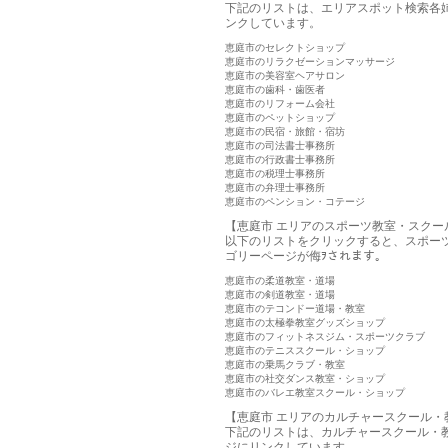
下記のリストは、エリアスポット検索各
ンクしています。
恵庭市のセレクトショップ
恵庭市のリラクゼーションマッサージ
恵庭市の美容室ヘアサロン
恵庭市の歯科・歯医者
恵庭市のリフォーム会社
恵庭市のペットショップ
恵庭市の民宿・旅館・宿坊
恵庭市の司法書士事務所
恵庭市の行政書士事務所
恵庭市の税理士事務所
恵庭市の弁理士事務所
恵庭市のペンション・コテージ
【恵庭市 エリアのスポーツ教室・スクー
以下のリストをクリックすると、スポー
ゴリーページが侮ｦされます。
恵庭市の柔道教室・道場
恵庭市の剣道教室・道場
恵庭市のテコンドー道場・教室
恵庭市の太極拳教室グッズショップ
恵庭市のフィットネスジム・スポーツクラブ
恵庭市のテニススクール・ショップ
恵庭市の乗馬クラブ・教室
恵庭市の社交ダンス教室・ショップ
恵庭市のバレエ教室スクール・ショップ
【恵庭市 エリアのカルチャースクール・
下記のリストは、カルチャースクール・
ジにリンクしています。