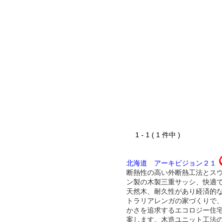
1 - 1 ( 1 件中 )
北海道 アーキビジョン２１
断熱性の高い外断熱工法とス
ン製の木製三重サッシ、快適
天然木、耐久性があり経済的
トラリアレンガの家づくりで
かさを追求するエコロジー住
案します。木造ユニット工法