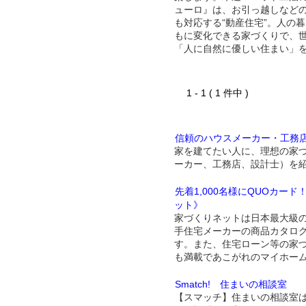
ューロ』は、お引っ越しなど
も対応する“動産住宅”。人の
もに変化できる家づくりで、
「人に自然に優しい住まい」
1 - 1 ( 1 件中 )
信頼のハウスメーカー・工務
家を建てたい人に、理想の家
ーカー、工務店、設計士）を
先着1,000名様にQUOカー
ット》
家づくりネットは日本最大級
手住宅メーカーの商品カタロ
す。また、住宅ローン等の家
も満載であこがれのマイホー
Smatch! 住まいの相談室
【スマッチ】住まいの相談室