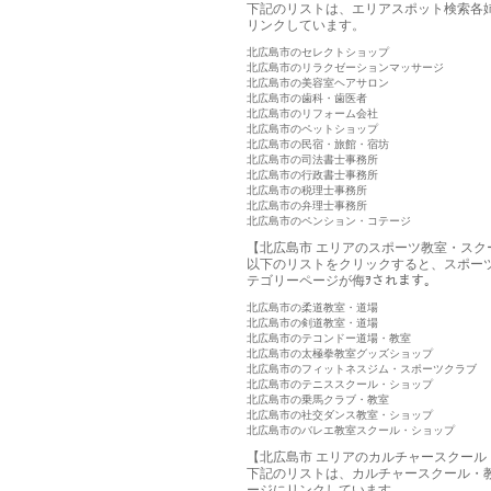
下記のリストは、エリアスポット検索各
リンクしています。
北広島市のセレクトショップ
北広島市のリラクゼーションマッサージ
北広島市の美容室ヘアサロン
北広島市の歯科・歯医者
北広島市のリフォーム会社
北広島市のペットショップ
北広島市の民宿・旅館・宿坊
北広島市の司法書士事務所
北広島市の行政書士事務所
北広島市の税理士事務所
北広島市の弁理士事務所
北広島市のペンション・コテージ
【北広島市 エリアのスポーツ教室・スク
以下のリストをクリックすると、スポー
テゴリーページが侮ｦされます。
北広島市の柔道教室・道場
北広島市の剣道教室・道場
北広島市のテコンドー道場・教室
北広島市の太極拳教室グッズショップ
北広島市のフィットネスジム・スポーツクラブ
北広島市のテニススクール・ショップ
北広島市の乗馬クラブ・教室
北広島市の社交ダンス教室・ショップ
北広島市のバレエ教室スクール・ショップ
【北広島市 エリアのカルチャースクール
下記のリストは、カルチャースクール・
ージにリンクしています。