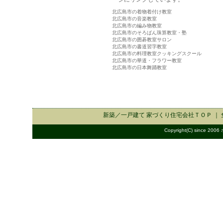
北広島市の着物着付け教室
北広島市の音楽教室
北広島市の編み物教室
北広島市のそろばん珠算教室・塾
北広島市の囲碁教室サロン
北広島市の書道習字教室
北広島市の料理教室クッキングスクール
北広島市の華道・フラワー教室
北広島市の日本舞踊教室
新築／一戸建て 家づくり住宅会社
ＴＯＰ ｜
Copyright(C) since 2006