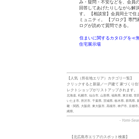
み・疑問・不安などを、会員
回答してあげたりしながら解
す。 【相談室】会員同士で住
ミュニティ。 【ブログ】専門
ログが読めて質問できる。
住まいに関するカタログを≪無
住宅展示場
【人気（所在地エリア）カテゴリ一覧】
クリックすると新築／一戸建て 家づくり
レクトショップがリストアップされます。
北海道
,
札幌市
,
仙台市
,
山形県
,
福島県
,
東京都
,
世
いたま市
,
所沢市
,
千葉県
,
茨城県
,
栃木県
,
群馬県
,
畿・関西
,
大阪府
,
東大阪市
,
高槻市
,
神戸市
,
京都市
縄県
,
-
Yomi-Sear
【北広島市エリアのスポット検索】