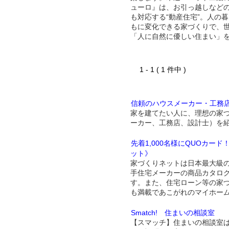
ューロ』は、お引っ越しなど
も対応する“動産住宅”。人の
もに変化できる家づくりで、
「人に自然に優しい住まい」
1 - 1 ( 1 件中 )
信頼のハウスメーカー・工務
家を建てたい人に、理想の家
ーカー、工務店、設計士）を
先着1,000名様にQUOカー
ット》
家づくりネットは日本最大級
手住宅メーカーの商品カタロ
す。また、住宅ローン等の家
も満載であこがれのマイホー
Smatch! 住まいの相談室
【スマッチ】住まいの相談室