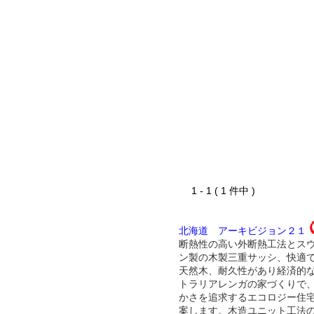
1 - 1 ( 1 件中 )
北海道 アーキビジョン２１
断熱性の高い外断熱工法とス
ン製の木製三重サッシ、快適
天然木、耐久性があり経済的
トラリアレンガの家づくりで
かさを追求するエコロジー住
案します。木造ユニット工法