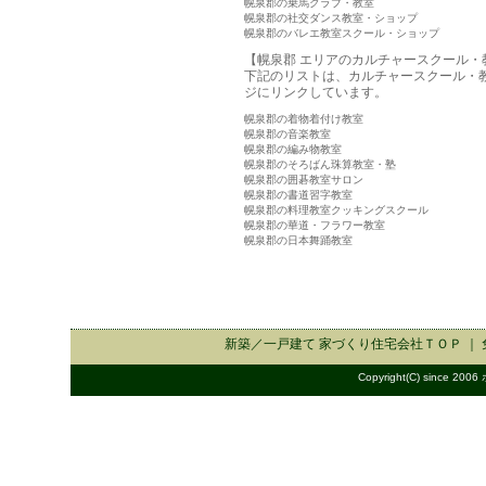
幌泉郡の乗馬クラブ・教室
幌泉郡の社交ダンス教室・ショップ
幌泉郡のバレエ教室スクール・ショップ
【幌泉郡 エリアのカルチャースクール・
下記のリストは、カルチャースクール・
ジにリンクしています。
幌泉郡の着物着付け教室
幌泉郡の音楽教室
幌泉郡の編み物教室
幌泉郡のそろばん珠算教室・塾
幌泉郡の囲碁教室サロン
幌泉郡の書道習字教室
幌泉郡の料理教室クッキングスクール
幌泉郡の華道・フラワー教室
幌泉郡の日本舞踊教室
新築／一戸建て 家づくり住宅会社
ＴＯＰ ｜
Copyright(C) since 2006