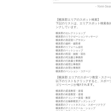
-
Yomi-Sear
【幌泉郡エリアのスポット検索】
下記のリストは、エリアスポット検索各
ンクしています。
幌泉郡のセレクトショップ
幌泉郡のリラクゼーションマッサージ
幌泉郡の美容室ヘアサロン
幌泉郡の歯科・歯医者
幌泉郡のリフォーム会社
幌泉郡のペットショップ
幌泉郡の民宿・旅館・宿坊
幌泉郡の司法書士事務所
幌泉郡の行政書士事務所
幌泉郡の税理士事務所
幌泉郡の弁理士事務所
幌泉郡のペンション・コテージ
【幌泉郡 エリアのスポーツ教室・スクー
以下のリストをクリックすると、スポー
ゴリーページが侮ｦされます。
幌泉郡の柔道教室・道場
幌泉郡の剣道教室・道場
幌泉郡のテコンドー道場・教室
幌泉郡の太極拳教室グッズショップ
幌泉郡のフィットネスジム・スポーツクラブ
幌泉郡のテニススクール・ショップ