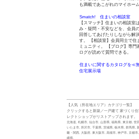
も満載であこがれのマイホー
Smatch! 住まいの相談室
【スマッチ】住まいの相談室
み・疑問・不安などを、会員
回答してあげたりしながら解
す。 【相談室】会員同士で住
ミュニティ。 【ブログ】専門
ログが読めて質問できる。
住まいに関するカタログを≪無
住宅展示場
【人気（所在地エリア）カテゴリ一覧】
クリックすると新築／一戸建て 家づくり
レクトショップがリストアップされます。
北海道
,
札幌市
,
仙台市
,
山形県
,
福島県
,
東京都
,
世
いたま市
,
所沢市
,
千葉県
,
茨城県
,
栃木県
,
群馬県
,
畿・関西
,
大阪府
,
東大阪市
,
高槻市
,
神戸市
,
京都市
縄県
,