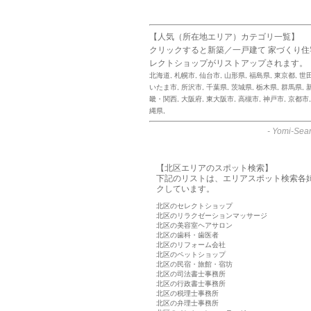
【人気（所在地エリア）カテゴリ一覧】
クリックすると新築／一戸建て 家づくり
レクトショップがリストアップされます。
北海道
,
札幌市
,
仙台市
,
山形県
,
福島県
,
東京都
,
世
いたま市
,
所沢市
,
千葉県
,
茨城県
,
栃木県
,
群馬県
,
畿・関西
,
大阪府
,
東大阪市
,
高槻市
,
神戸市
,
京都市
縄県
,
-
Yomi-Sear
【北区エリアのスポット検索】
下記のリストは、エリアスポット検索各
クしています。
北区のセレクトショップ
北区のリラクゼーションマッサージ
北区の美容室ヘアサロン
北区の歯科・歯医者
北区のリフォーム会社
北区のペットショップ
北区の民宿・旅館・宿坊
北区の司法書士事務所
北区の行政書士事務所
北区の税理士事務所
北区の弁理士事務所