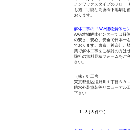
ノンワックスタイプのフロー
も施工可能な高密着下地剤を
おります。
解体工事の『AAA建物解体セ
AAA建物解体センターでは解
の安さ、安心、安全で日本一
ております。東京、神奈川、
葉で解体工事をご検討の方は
弊社の無料見積フォームをご
さい。
（株）虹工房
東京都北区滝野川１丁目６８
防水外装塗装等リニューアル
下さい
1 - 3 ( 3 件中 )