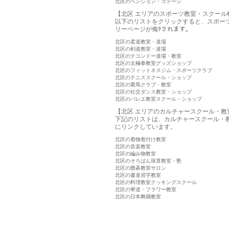
北区のペンション・コテージ
【北区 エリアのスポーツ教室・スクール
以下のリストをクリックすると、スポー
リーページが侮ｦされます。
北区の柔道教室・道場
北区の剣道教室・道場
北区のテコンドー道場・教室
北区の太極拳教室グッズショップ
北区のフィットネスジム・スポーツクラブ
北区のテニススクール・ショップ
北区の乗馬クラブ・教室
北区の社交ダンス教室・ショップ
北区のバレエ教室スクール・ショップ
【北区 エリアのカルチャースクール・教
下記のリストは、カルチャースクール・
にリンクしています。
北区の着物着付け教室
北区の音楽教室
北区の編み物教室
北区のそろばん珠算教室・塾
北区の囲碁教室サロン
北区の書道習字教室
北区の料理教室クッキングスクール
北区の華道・フラワー教室
北区の日本舞踊教室