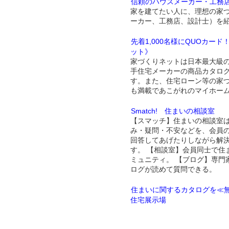
信頼のハウスメーカー・工務
家を建てたい人に、理想の家
ーカー、工務店、設計士）を
先着1,000名様にQUOカー
ット》
家づくりネットは日本最大級
手住宅メーカーの商品カタロ
す。また、住宅ローン等の家
も満載であこがれのマイホー
Smatch! 住まいの相談室
【スマッチ】住まいの相談室
み・疑問・不安などを、会員
回答してあげたりしながら解
す。 【相談室】会員同士で住
ミュニティ。 【ブログ】専門
ログが読めて質問できる。
住まいに関するカタログを≪無
住宅展示場