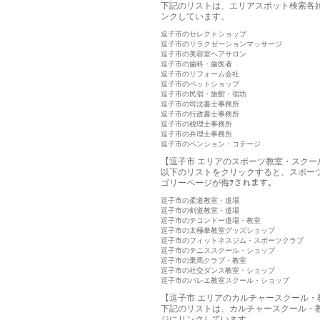
下記のリストは、エリアスポット検索各
ンクしています。
逗子市のセレクトショップ
逗子市のリラクゼーションマッサージ
逗子市の美容室ヘアサロン
逗子市の歯科・歯医者
逗子市のリフォーム会社
逗子市のペットショップ
逗子市の民宿・旅館・宿坊
逗子市の司法書士事務所
逗子市の行政書士事務所
逗子市の税理士事務所
逗子市の弁理士事務所
逗子市のペンション・コテージ
【逗子市 エリアのスポーツ教室・スクー
以下のリストをクリックすると、スポー
ゴリーページが侮ｦされます。
逗子市の柔道教室・道場
逗子市の剣道教室・道場
逗子市のテコンドー道場・教室
逗子市の太極拳教室グッズショップ
逗子市のフィットネスジム・スポーツクラブ
逗子市のテニススクール・ショップ
逗子市の乗馬クラブ・教室
逗子市の社交ダンス教室・ショップ
逗子市のバレエ教室スクール・ショップ
【逗子市 エリアのカルチャースクール・
下記のリストは、カルチャースクール・
ジにリンクしています。