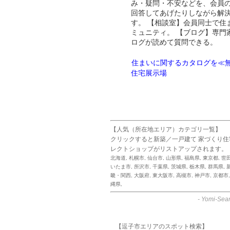
み・疑問・不安などを、会員
回答してあげたりしながら解
す。 【相談室】会員同士で住
ミュニティ。 【ブログ】専門
ログが読めて質問できる。
住まいに関するカタログを≪無
住宅展示場
【人気（所在地エリア）カテゴリ一覧】
クリックすると新築／一戸建て 家づくり
レクトショップがリストアップされます。
北海道
,
札幌市
,
仙台市
,
山形県
,
福島県
,
東京都
,
世
いたま市
,
所沢市
,
千葉県
,
茨城県
,
栃木県
,
群馬県
,
畿・関西
,
大阪府
,
東大阪市
,
高槻市
,
神戸市
,
京都市
縄県
,
-
Yomi-Sear
【逗子市エリアのスポット検索】