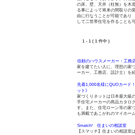
の床、壁、天井（柱無）を木
る事によって将来の間取りの
由に行なうことが可能であり
して二世帯住宅を作ることも
1 - 1 ( 1 件中 )
信頼のハウスメーカー・工務
家を建てたい人に、理想の家
ーカー、工務店、設計士）を
先着1,000名様にQUOカー
ット》
家づくりネットは日本最大級
手住宅メーカーの商品カタロ
す。また、住宅ローン等の家
も満載であこがれのマイホー
Smatch! 住まいの相談室
【スマッチ】住まいの相談室