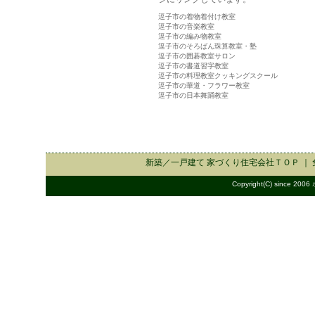
逗子市の着物着付け教室
逗子市の音楽教室
逗子市の編み物教室
逗子市のそろばん珠算教室・塾
逗子市の囲碁教室サロン
逗子市の書道習字教室
逗子市の料理教室クッキングスクール
逗子市の華道・フラワー教室
逗子市の日本舞踊教室
新築／一戸建て 家づくり住宅会社
ＴＯＰ ｜
Copyright(C) since 2006