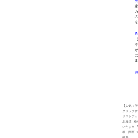
S
【人気（所
クリックす
リストアッ
北海道
,
札
いたま市
,
畿・関西
,
縄県
,