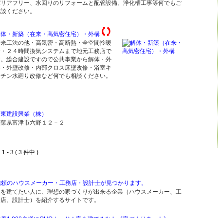
バリアフリー、水回りのリフォームと配管設備、浄化槽工事等何でもご
相談ください。
解体・新築（在来・高気密住宅）・外構
在来工法の他・高気密・高断熱・全空間怜暖
房・２４時間換気システムまで地元工務店で
す。総合建設ですので公共事業から解体・外
構・外壁改修・内部クロス床壁改修・浴室キ
ッチン水廻り改修など何でも相談ください。
伊東建設興業（株）
千葉県富津市六野１２－２
 - 3 ( 3 件中 )
信頼のハウスメーカー・工務店・設計士が見つかります。
家を建てたい人に、理想の家づくりが出来る企業（ハウスメーカー、工
務店、設計士）を紹介するサイトです。