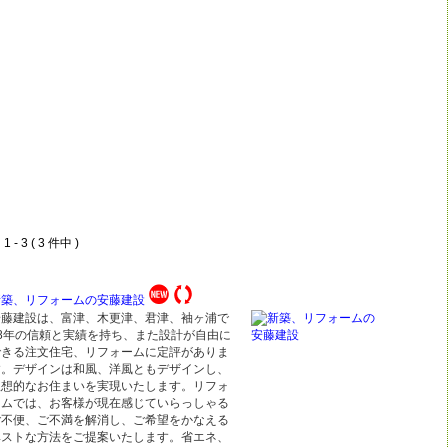
 - 3 ( 3 件中 )
新築、リフォームの安藤建設
安藤建設は、富津、木更津、君津、袖ヶ浦で
48年の信頼と実績を持ち、また設計が自由に
できる注文住宅、リフォームに定評がありま
す。デザインは和風、洋風ともデザインし、
理想的なお住まいを実現いたします。リフォ
ームでは、お客様が現在感じていらっしゃる
ご不便、ご不満を解消し、ご希望をかなえる
ベストな方法をご提案いたします。省エネ、