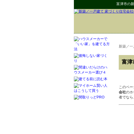
富津市
の
新
新築／一
富津
このペー
会社
のホ
者でなら