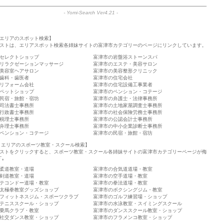
-
Yomi-Search Ver4.21
-
エリアのスポット検索】
ストは、エリアスポット検索各姉妹サイトの富津市カテゴリーのページにリンクしています。
セレクトショップ
富津市の岩盤浴ストーンスパ
リラクゼーションマッサージ
富津市のエステ・美容サロン
美容室ヘアサロン
富津市の美容整形クリニック
歯科・歯医者
富津市の住宅会社
リフォーム会社
富津市の住宅設備工事業者
ペットショップ
富津市のペンション・コテージ
民宿・旅館・宿坊
富津市の弁護士・法律事務所
司法書士事務所
富津市の土地家屋調査士事務所
行政書士事務所
富津市の社会保険労務士事務所
税理士事務所
富津市の公認会計士事務所
弁理士事務所
富津市の中小企業診断士事務所
ペンション・コテージ
富津市の民宿・旅館・宿坊
 エリアのスポーツ教室・スクール検索】
ストをクリックすると、スポーツ教室・スクール各姉妹サイトの富津市カテゴリーページが侮
す。
柔道教室・道場
富津市の合気道道場・教室
剣道教室・道場
富津市の空手道場・教室
テコンドー道場・教室
富津市の拳法道場・教室
太極拳教室グッズショップ
富津市のボクシングジム・教室
フィットネスジム・スポーツクラブ
富津市のゴルフ練習場・ショップ
テニススクール・ショップ
富津市の水泳教室・スイミングスクール
乗馬クラブ・教室
富津市のダンススクール教室・ショップ
社交ダンス教室・ショップ
富津市のフラメンコ教室・ショップ