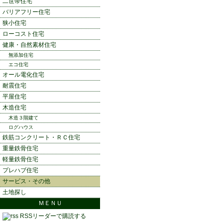
二世帯住宅
バリアフリー住宅
狭小住宅
ローコスト住宅
健康・自然素材住宅
無添加住宅
エコ住宅
オール電化住宅
耐震住宅
平屋住宅
木造住宅
木造３階建て
ログハウス
鉄筋コンクリート・ＲＣ住宅
重量鉄骨住宅
軽量鉄骨住宅
プレハブ住宅
サービス・その他
土地探し
ＭＥＮＵ
RSSリーダーで購読する