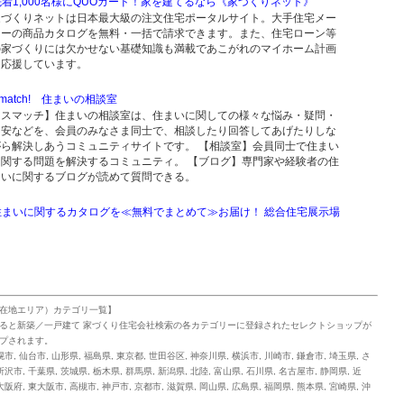
先着1,000名様にQUOカード！家を建てるなら《家づくりネット》
家づくりネットは日本最大級の注文住宅ポータルサイト。大手住宅メー
カーの商品カタログを無料・一括で請求できます。また、住宅ローン等
の家づくりには欠かせない基礎知識も満載であこがれのマイホーム計画
を応援しています。
match! 住まいの相談室
【スマッチ】住まいの相談室は、住まいに関しての様々な悩み・疑問・
不安などを、会員のみなさま同士で、相談したり回答してあげたりしな
がら解決しあうコミュニティサイトです。 【相談室】会員同士で住まい
に関する問題を解決するコミュニティ。 【ブログ】専門家や経験者の住
まいに関するブログが読めて質問できる。
住まいに関するカタログを≪無料でまとめて≫お届け！ 総合住宅展示場
在地エリア）カテゴリ一覧】
ると新築／一戸建て 家づくり住宅会社検索の各カテゴリーに登録されたセレクトショップが
プされます。
幌市
,
仙台市
,
山形県
,
福島県
,
東京都
,
世田谷区
,
神奈川県
,
横浜市
,
川崎市
,
鎌倉市
,
埼玉県
,
さ
所沢市
,
千葉県
,
茨城県
,
栃木県
,
群馬県
,
新潟県
,
北陸
,
富山県
,
石川県
,
名古屋市
,
静岡県
,
近
大阪府
,
東大阪市
,
高槻市
,
神戸市
,
京都市
,
滋賀県
,
岡山県
,
広島県
,
福岡県
,
熊本県
,
宮崎県
,
沖