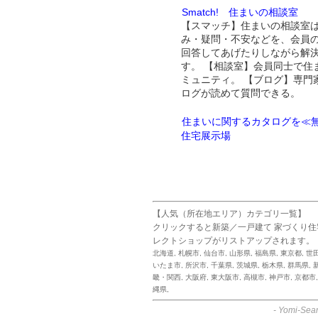
Smatch! 住まいの相談室
【スマッチ】住まいの相談室
み・疑問・不安などを、会員
回答してあげたりしながら解
す。 【相談室】会員同士で住
ミュニティ。 【ブログ】専門
ログが読めて質問できる。
住まいに関するカタログを≪無
住宅展示場
【人気（所在地エリア）カテゴリ一覧】
クリックすると新築／一戸建て 家づくり
レクトショップがリストアップされます。
北海道
,
札幌市
,
仙台市
,
山形県
,
福島県
,
東京都
,
世
いたま市
,
所沢市
,
千葉県
,
茨城県
,
栃木県
,
群馬県
,
畿・関西
,
大阪府
,
東大阪市
,
高槻市
,
神戸市
,
京都市
縄県
,
-
Yomi-Sear