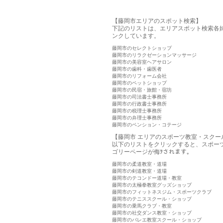
【藤岡市エリアのスポット検索】
下記のリストは、エリアスポット検索各
ンクしています。
藤岡市のセレクトショップ
藤岡市のリラクゼーションマッサージ
藤岡市の美容室ヘアサロン
藤岡市の歯科・歯医者
藤岡市のリフォーム会社
藤岡市のペットショップ
藤岡市の民宿・旅館・宿坊
藤岡市の司法書士事務所
藤岡市の行政書士事務所
藤岡市の税理士事務所
藤岡市の弁理士事務所
藤岡市のペンション・コテージ
【藤岡市 エリアのスポーツ教室・スクー
以下のリストをクリックすると、スポー
ゴリーページが侮ｦされます。
藤岡市の柔道教室・道場
藤岡市の剣道教室・道場
藤岡市のテコンドー道場・教室
藤岡市の太極拳教室グッズショップ
藤岡市のフィットネスジム・スポーツクラブ
藤岡市のテニススクール・ショップ
藤岡市の乗馬クラブ・教室
藤岡市の社交ダンス教室・ショップ
藤岡市のバレエ教室スクール・ショップ