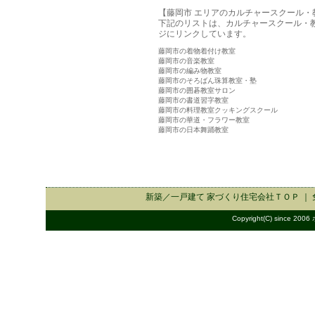
【藤岡市 エリアのカルチャースクール・
下記のリストは、カルチャースクール・
ジにリンクしています。
藤岡市の着物着付け教室
藤岡市の音楽教室
藤岡市の編み物教室
藤岡市のそろばん珠算教室・塾
藤岡市の囲碁教室サロン
藤岡市の書道習字教室
藤岡市の料理教室クッキングスクール
藤岡市の華道・フラワー教室
藤岡市の日本舞踊教室
新築／一戸建て 家づくり住宅会社
ＴＯＰ ｜
Copyright(C) since 2006