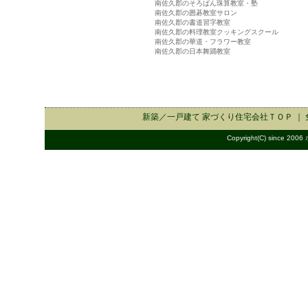
南佐久郡のそろばん珠算教室・塾
南佐久郡の囲碁教室サロン
南佐久郡の書道習字教室
南佐久郡の料理教室クッキングスクール
南佐久郡の華道・フラワー教室
南佐久郡の日本舞踊教室
新築／一戸建て 家づくり住宅会社
ＴＯＰ ｜
Copyright(C) since 2006