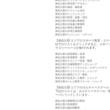
南佐久郡のリラクゼーションマッサージ
南佐久郡の美容室ヘアサロン
南佐久郡の歯科・歯医者
南佐久郡のリフォーム会社
南佐久郡のペットショップ
南佐久郡の民宿・旅館・宿坊
南佐久郡の司法書士事務所
南佐久郡の行政書士事務所
南佐久郡の税理士事務所
南佐久郡の弁理士事務所
南佐久郡のペンション・コテージ
【南佐久郡 エリアのスポーツ教室・スク
以下のリストをクリックすると、スポー
テゴリーページが侮ｦされます。
南佐久郡の柔道教室・道場
南佐久郡の剣道教室・道場
南佐久郡のテコンドー道場・教室
南佐久郡の太極拳教室グッズショップ
南佐久郡のフィットネスジム・スポーツクラブ
南佐久郡のテニススクール・ショップ
南佐久郡の乗馬クラブ・教室
南佐久郡の社交ダンス教室・ショップ
南佐久郡のバレエ教室スクール・ショップ
【南佐久郡 エリアのカルチャースクール
下記のリストは、カルチャースクール・
ージにリンクしています。
南佐久郡の着物着付け教室
南佐久郡の音楽教室
南佐久郡の編み物教室