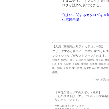
ミュニティ。 【ブログ】専門
ログが読めて質問できる。
住まいに関するカタログを≪無
住宅展示場
【人気（所在地エリア）カテゴリ一覧】
クリックすると新築／一戸建て 家づくり
レクトショップがリストアップされます。
北海道
,
札幌市
,
仙台市
,
山形県
,
福島県
,
東京都
,
世
いたま市
,
所沢市
,
千葉県
,
茨城県
,
栃木県
,
群馬県
,
畿・関西
,
大阪府
,
東大阪市
,
高槻市
,
神戸市
,
京都市
縄県
,
-
Yomi-Sear
【南佐久郡エリアのスポット検索】
下記のリストは、エリアスポット検索各
リンクしています。
南佐久郡のセレクトショップ