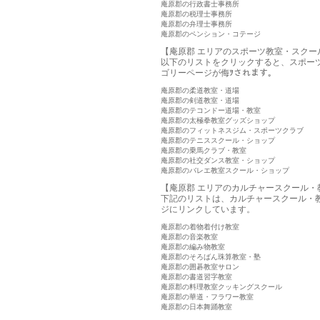
庵原郡の行政書士事務所
庵原郡の税理士事務所
庵原郡の弁理士事務所
庵原郡のペンション・コテージ
【庵原郡 エリアのスポーツ教室・スクー
以下のリストをクリックすると、スポー
ゴリーページが侮ｦされます。
庵原郡の柔道教室・道場
庵原郡の剣道教室・道場
庵原郡のテコンドー道場・教室
庵原郡の太極拳教室グッズショップ
庵原郡のフィットネスジム・スポーツクラブ
庵原郡のテニススクール・ショップ
庵原郡の乗馬クラブ・教室
庵原郡の社交ダンス教室・ショップ
庵原郡のバレエ教室スクール・ショップ
【庵原郡 エリアのカルチャースクール・
下記のリストは、カルチャースクール・
ジにリンクしています。
庵原郡の着物着付け教室
庵原郡の音楽教室
庵原郡の編み物教室
庵原郡のそろばん珠算教室・塾
庵原郡の囲碁教室サロン
庵原郡の書道習字教室
庵原郡の料理教室クッキングスクール
庵原郡の華道・フラワー教室
庵原郡の日本舞踊教室