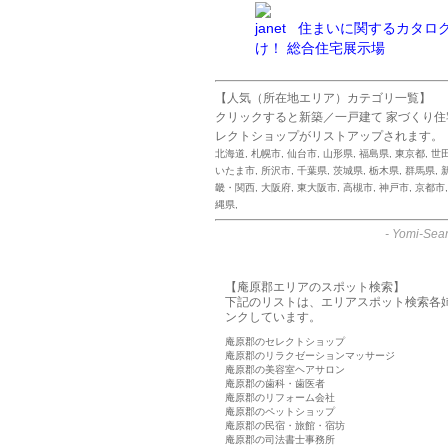
住まいに関するカタロ
け！ 総合住宅展示場
【人気（所在地エリア）カテゴリ一覧】
クリックすると新築／一戸建て 家づくり
レクトショップがリストアップされます。
北海道
,
札幌市
,
仙台市
,
山形県
,
福島県
,
東京都
,
世
いたま市
,
所沢市
,
千葉県
,
茨城県
,
栃木県
,
群馬県
,
畿・関西
,
大阪府
,
東大阪市
,
高槻市
,
神戸市
,
京都市
縄県
,
-
Yomi-Sear
【庵原郡エリアのスポット検索】
下記のリストは、エリアスポット検索各
ンクしています。
庵原郡のセレクトショップ
庵原郡のリラクゼーションマッサージ
庵原郡の美容室ヘアサロン
庵原郡の歯科・歯医者
庵原郡のリフォーム会社
庵原郡のペットショップ
庵原郡の民宿・旅館・宿坊
庵原郡の司法書士事務所