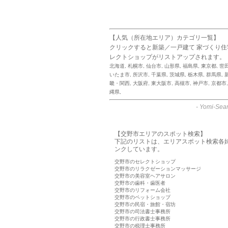
【人気（所在地エリア）カテゴリ一覧】
クリックすると新築／一戸建て 家づくり
レクトショップがリストアップされます。
北海道
,
札幌市
,
仙台市
,
山形県
,
福島県
,
東京都
,
世
いたま市
,
所沢市
,
千葉県
,
茨城県
,
栃木県
,
群馬県
,
畿・関西
,
大阪府
,
東大阪市
,
高槻市
,
神戸市
,
京都市
縄県
,
-
Yomi-Sear
【交野市エリアのスポット検索】
下記のリストは、エリアスポット検索各
ンクしています。
交野市のセレクトショップ
交野市のリラクゼーションマッサージ
交野市の美容室ヘアサロン
交野市の歯科・歯医者
交野市のリフォーム会社
交野市のペットショップ
交野市の民宿・旅館・宿坊
交野市の司法書士事務所
交野市の行政書士事務所
交野市の税理士事務所