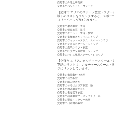
交野市の弁理士事務所
交野市のペンション・コテージ
【交野市 エリアのスポーツ教室・スクー
以下のリストをクリックすると、スポー
ゴリーページが侮ｦされます。
交野市の柔道教室・道場
交野市の剣道教室・道場
交野市のテコンドー道場・教室
交野市の太極拳教室グッズショップ
交野市のフィットネスジム・スポーツクラブ
交野市のテニススクール・ショップ
交野市の乗馬クラブ・教室
交野市の社交ダンス教室・ショップ
交野市のバレエ教室スクール・ショップ
【交野市 エリアのカルチャースクール・
下記のリストは、カルチャースクール・
ジにリンクしています。
交野市の着物着付け教室
交野市の音楽教室
交野市の編み物教室
交野市のそろばん珠算教室・塾
交野市の囲碁教室サロン
交野市の書道習字教室
交野市の料理教室クッキングスクール
交野市の華道・フラワー教室
交野市の日本舞踊教室