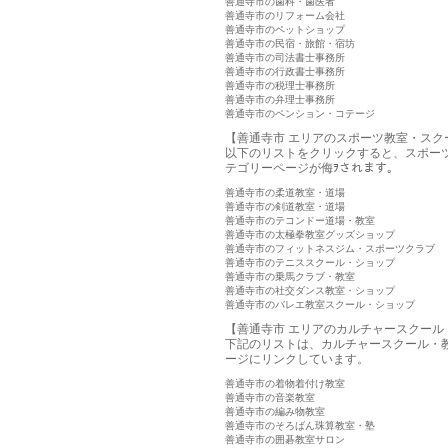
善通寺市の歯科・歯医者
善通寺市のリフォーム会社
善通寺市のペットショップ
善通寺市の民宿・旅館・宿坊
善通寺市の司法書士事務所
善通寺市の行政書士事務所
善通寺市の税理士事務所
善通寺市の弁理士事務所
善通寺市のペンション・コテージ
【善通寺市 エリアのスポーツ教室・スク
以下のリストをクリックすると、スポー
テゴリーページが侮ｦされます。
善通寺市の柔道教室・道場
善通寺市の剣道教室・道場
善通寺市のテコンドー道場・教室
善通寺市の太極拳教室グッズショップ
善通寺市のフィットネスジム・スポーツクラブ
善通寺市のテニススクール・ショップ
善通寺市の乗馬クラブ・教室
善通寺市の社交ダンス教室・ショップ
善通寺市のバレエ教室スクール・ショップ
【善通寺市 エリアのカルチャースクール
下記のリストは、カルチャースクール・
ージにリンクしています。
善通寺市の着物着付け教室
善通寺市の音楽教室
善通寺市の編み物教室
善通寺市のそろばん珠算教室・塾
善通寺市の囲碁教室サロン