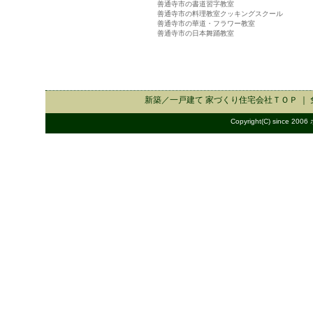
善通寺市の書道習字教室
善通寺市の料理教室クッキングスクール
善通寺市の華道・フラワー教室
善通寺市の日本舞踊教室
新築／一戸建て 家づくり住宅会社
ＴＯＰ ｜
Copyright(C) since 2006