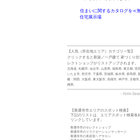
住まいに関するカタログを≪無
住宅展示場
【人気（所在地エリア）カテゴリ一覧】
クリックすると新築／一戸建て 家づくり
レクトショップがリストアップされます。
北海道
,
札幌市
,
仙台市
,
山形県
,
福島県
,
東京都
,
世
いたま市
,
所沢市
,
千葉県
,
茨城県
,
栃木県
,
群馬県
,
畿・関西
,
大阪府
,
東大阪市
,
高槻市
,
神戸市
,
京都市
縄県
,
-
Yomi-Sear
【善通寺市エリアのスポット検索】
下記のリストは、エリアスポット検索各
リンクしています。
善通寺市のセレクトショップ
善通寺市のリラクゼーションマッサージ
善通寺市の美容室ヘアサロン