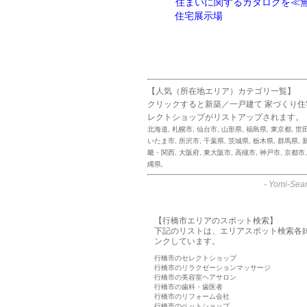
住まいに関するカタログを≪無
住宅展示場
【人気（所在地エリア）カテゴリ一覧】
クリックすると新築／一戸建て 家づくり
レクトショップがリストアップされます。
北海道
,
札幌市
,
仙台市
,
山形県
,
福島県
,
東京都
,
世
いたま市
,
所沢市
,
千葉県
,
茨城県
,
栃木県
,
群馬県
,
畿・関西
,
大阪府
,
東大阪市
,
高槻市
,
神戸市
,
京都市
縄県
,
-
Yomi-Sear
【行橋市エリアのスポット検索】
下記のリストは、エリアスポット検索各
ンクしています。
行橋市のセレクトショップ
行橋市のリラクゼーションマッサージ
行橋市の美容室ヘアサロン
行橋市の歯科・歯医者
行橋市のリフォーム会社
行橋市のペットショップ