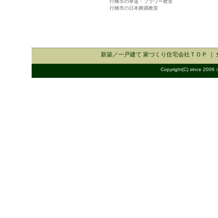
行橋市の華道・フラワー教室
行橋市の日本舞踊教室
新築／一戸建て 家づくり住宅会社
ＴＯＰ ｜
Copyright(C) since 2006