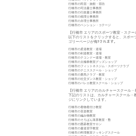
行橋市の民宿・旅館・宿坊
行橋市の司法書士事務所
行橋市の行政書士事務所
行橋市の税理士事務所
行橋市の弁理士事務所
行橋市のペンション・コテージ
【行橋市 エリアのスポーツ教室・スクー
以下のリストをクリックすると、スポー
ゴリーページが侮ｦされます。
行橋市の柔道教室・道場
行橋市の剣道教室・道場
行橋市のテコンドー道場・教室
行橋市の太極拳教室グッズショップ
行橋市のフィットネスジム・スポーツクラブ
行橋市のテニススクール・ショップ
行橋市の乗馬クラブ・教室
行橋市の社交ダンス教室・ショップ
行橋市のバレエ教室スクール・ショップ
【行橋市 エリアのカルチャースクール・
下記のリストは、カルチャースクール・
ジにリンクしています。
行橋市の着物着付け教室
行橋市の音楽教室
行橋市の編み物教室
行橋市のそろばん珠算教室・塾
行橋市の囲碁教室サロン
行橋市の書道習字教室
行橋市の料理教室クッキングスクール