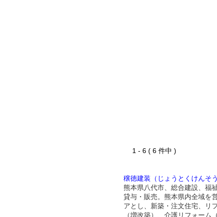
1 - 6 ( 6 件中 )
穣徳建装（じょうとくけんそ
熊本県八代市、総合建設、福
貸与・販売。熊本県内全域を
アとし、新築・注文住宅、リ
（増改築）、介護リフォーム