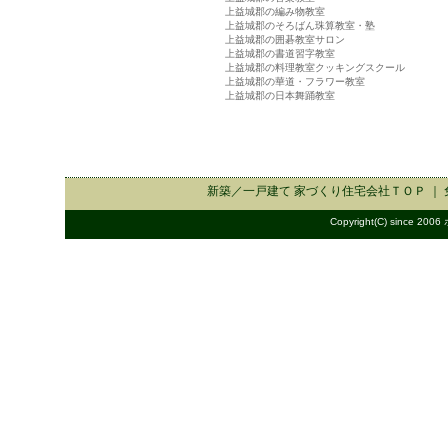
上益城郡の編み物教室
上益城郡のそろばん珠算教室・塾
上益城郡の囲碁教室サロン
上益城郡の書道習字教室
上益城郡の料理教室クッキングスクール
上益城郡の華道・フラワー教室
上益城郡の日本舞踊教室
新築／一戸建て 家づくり住宅会社
ＴＯＰ ｜
Copyright(C) since 2006