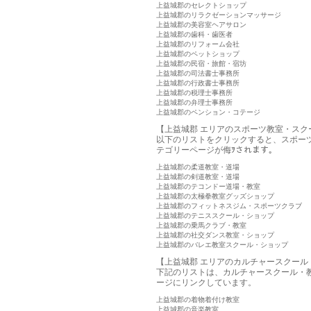
上益城郡のセレクトショップ
上益城郡のリラクゼーションマッサージ
上益城郡の美容室ヘアサロン
上益城郡の歯科・歯医者
上益城郡のリフォーム会社
上益城郡のペットショップ
上益城郡の民宿・旅館・宿坊
上益城郡の司法書士事務所
上益城郡の行政書士事務所
上益城郡の税理士事務所
上益城郡の弁理士事務所
上益城郡のペンション・コテージ
【上益城郡 エリアのスポーツ教室・スク
以下のリストをクリックすると、スポー
テゴリーページが侮ｦされます。
上益城郡の柔道教室・道場
上益城郡の剣道教室・道場
上益城郡のテコンドー道場・教室
上益城郡の太極拳教室グッズショップ
上益城郡のフィットネスジム・スポーツクラブ
上益城郡のテニススクール・ショップ
上益城郡の乗馬クラブ・教室
上益城郡の社交ダンス教室・ショップ
上益城郡のバレエ教室スクール・ショップ
【上益城郡 エリアのカルチャースクール
下記のリストは、カルチャースクール・
ージにリンクしています。
上益城郡の着物着付け教室
上益城郡の音楽教室