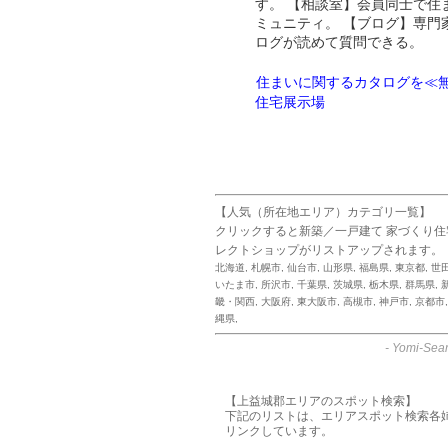
す。 【相談室】会員同士で住
ミュニティ。 【ブログ】専門
ログが読めて質問できる。
住まいに関するカタログを≪無
住宅展示場
【人気（所在地エリア）カテゴリ一覧】
クリックすると新築／一戸建て 家づくり
レクトショップがリストアップされます。
北海道
,
札幌市
,
仙台市
,
山形県
,
福島県
,
東京都
,
世
いたま市
,
所沢市
,
千葉県
,
茨城県
,
栃木県
,
群馬県
,
畿・関西
,
大阪府
,
東大阪市
,
高槻市
,
神戸市
,
京都市
縄県
,
-
Yomi-Sear
【上益城郡エリアのスポット検索】
下記のリストは、エリアスポット検索各
リンクしています。