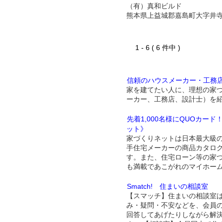
（有）真和ビルド
熊本県上益城郡嘉島町大字井
1 - 6 ( 6 件中 )
信頼のハウスメーカー・工務
家を建てたい人に、理想の家
ーカー、工務店、設計士）を
先着1,000名様にQUOカー
ット》
家づくりネットは日本最大級
手住宅メーカーの商品カタロ
す。また、住宅ローン等の家
も満載であこがれのマイホー
Smatch! 住まいの相談室
【スマッチ】住まいの相談室
み・疑問・不安などを、会員
回答してあげたりしながら解